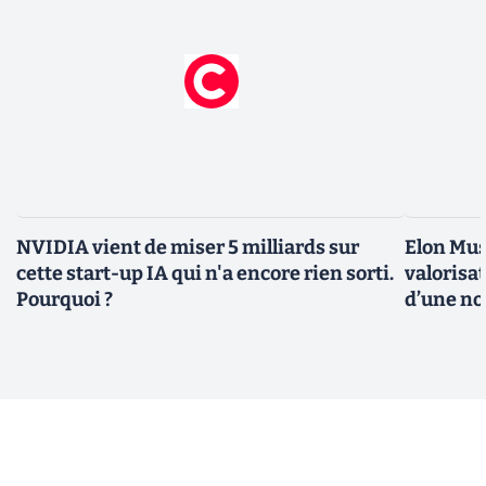
NVIDIA vient de miser 5 milliards sur
Elon Mus
cette start-up IA qui n'a encore rien sorti.
valorisat
Pourquoi ?
d’une no