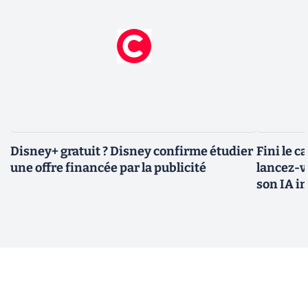
Disney+ gratuit ? Disney confirme étudier
Fini le c
une offre financée par la publicité
lancez-vo
son IA i