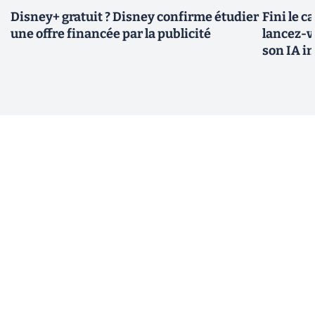
Disney+ gratuit ? Disney confirme étudier
Fini le c
une offre financée par la publicité
lancez-vo
son IA i