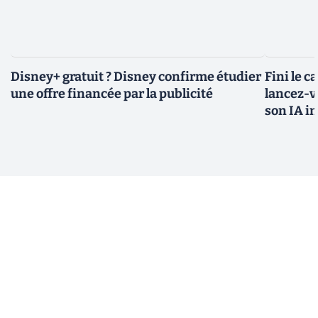
Disney+ gratuit ? Disney confirme étudier
Fini le c
une offre financée par la publicité
lancez-vo
son IA i