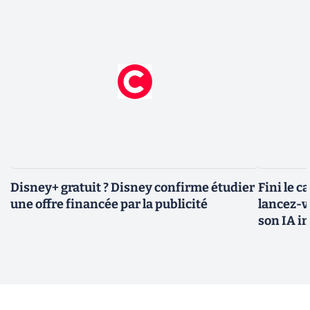
Disney+ gratuit ? Disney confirme étudier
Fini le c
une offre financée par la publicité
lancez-vo
son IA i