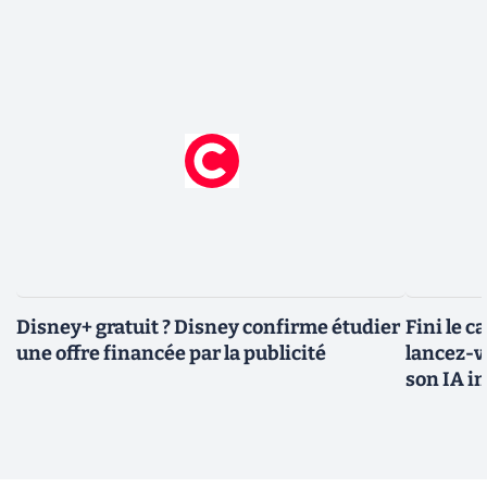
Disney+ gratuit ? Disney confirme étudier
Fini le c
une offre financée par la publicité
lancez-vo
son IA i