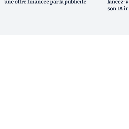
une offre financée par la publicité
lancez-vo
son IA i