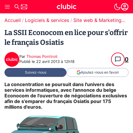
Accueil
Logiciels & services
Site web & Marketing Digital
La SSII Econocom en lice pour s'offrir
le français Osiatis
Par
Thomas Pontiroli
0
Publié le
22 avril 2013 à 12h18
Suivez-nous
Ajoutez-nous en favori
La concentration se poursuit dans l'univers des
services informatiques, avec l'annonce du belge
Econocom de l'ouverture de négociations exclusives
afin de s'emparer du français Osiatis pour 175
millions d'euros.