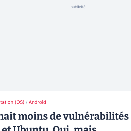
tation (OS)
Android
hait moins de vulnérabilités
et Ubuntu. Oui, mais...