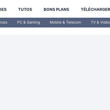
DES
TUTOS
BONS PLANS
TÉLÉCHARGE
vices
PC & Gaming
Mobile & Telecom
TV & Vidé