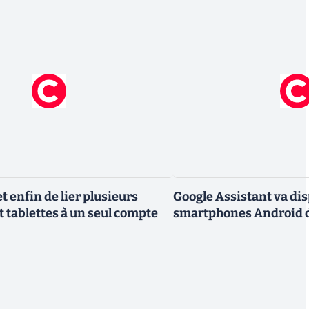
 enfin de lier plusieurs
Google Assistant va dis
t tablettes à un seul compte
smartphones Android d