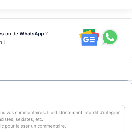
és
ou de
WhatsApp
?
h !