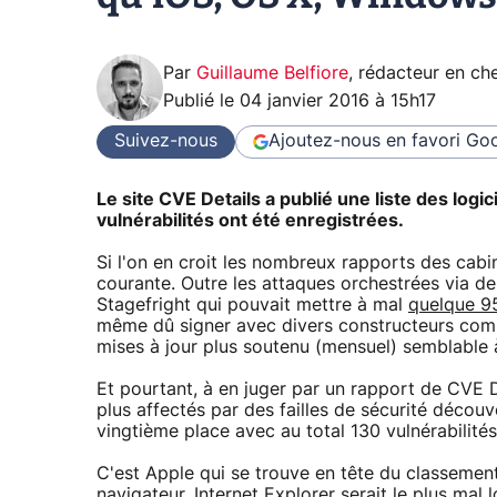
Par
Guillaume Belfiore
,
rédacteur en che
Publié le
04 janvier 2016 à 15h17
Suivez-nous
Ajoutez-nous en favori
Goo
Le site CVE Details a publié une liste des logi
vulnérabilités ont été enregistrées.
Si l'on en croit les nombreux rapports des cabin
courante. Outre les attaques orchestrées via de
Stagefright qui pouvait mettre à mal
quelque 9
même dû signer avec divers constructeurs com
mises à jour plus soutenu (mensuel) semblable à
Et pourtant, à en juger par un rapport de CVE De
plus affectés par des failles de sécurité décou
vingtième place avec au total 130 vulnérabilités
C'est Apple qui se trouve en tête du classemen
navigateur, Internet Explorer serait le plus mal