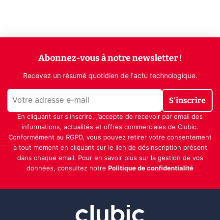
Abonnez-vous à notre newsletter !
Recevez un résumé quotidien de l'actu technologique.
S'inscrire
En cliquant sur s'inscrire, j’accepte de recevoir par email des
informations, actualités et offres commerciales de Clubic.
Conformément au RGPD, vous pouvez retirer votre consentement
à tout moment en cliquant sur le lien de désinscription présent
dans chaque email. Pour en savoir plus sur la gestion de vos
données, consultez notre
Politique de confidentialité