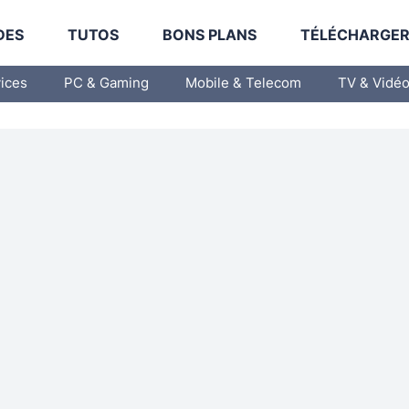
DES
TUTOS
BONS PLANS
TÉLÉCHARGE
vices
PC & Gaming
Mobile & Telecom
TV & Vidé