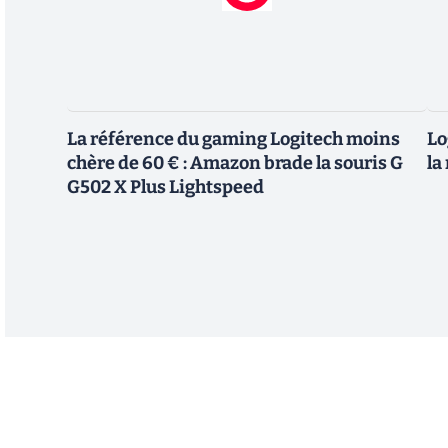
La référence du gaming Logitech moins
Lo
chère de 60 € : Amazon brade la souris G
la
G502 X Plus Lightspeed