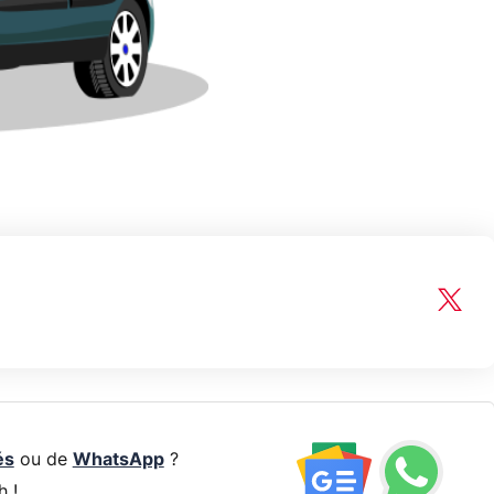
és
ou de
WhatsApp
?
h !