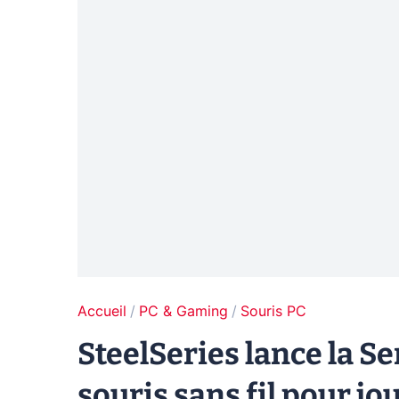
Accueil
PC & Gaming
Souris PC
SteelSeries lance la S
souris sans fil pour jo