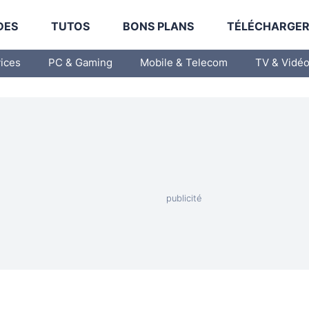
DES
TUTOS
BONS PLANS
TÉLÉCHARGE
vices
PC & Gaming
Mobile & Telecom
TV & Vidé