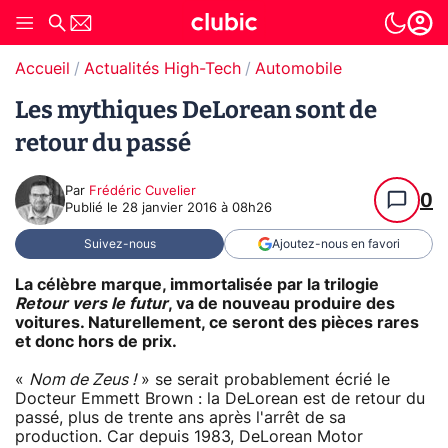
Accueil
Actualités High-Tech
Automobile
Les mythiques DeLorean sont de
retour du passé
Par
Frédéric Cuvelier
0
Publié le
28 janvier 2016 à 08h26
Suivez-nous
Ajoutez-nous en favori
La célèbre marque, immortalisée par la trilogie
Retour vers le futur
, va de nouveau produire des
voitures. Naturellement, ce seront des pièces rares
et donc hors de prix.
«
Nom de Zeus !
» se serait probablement écrié le
Docteur Emmett Brown : la DeLorean est de retour du
passé, plus de trente ans après l'arrêt de sa
production. Car depuis 1983, DeLorean Motor