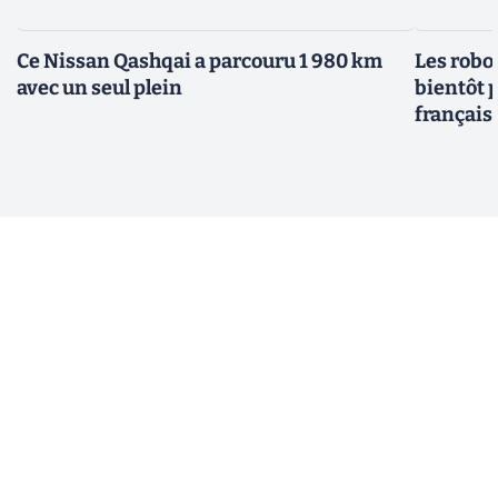
Ce Nissan Qashqai a parcouru 1 980 km
Les robo
avec un seul plein
bientôt p
français