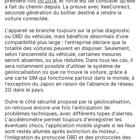
première fois
fin 2014
, et force est de constater qu'elle
a fait du chemin depuis. La preuve avec XeeConnect,
seconde génération du boîtier destiné à rendre la
voiture connectée.
L'appareil se branche toujours sur la prise diagnostic
ou OBD du véhicule, mais bénéficie désormais d'une
compatibilité plus large : l'entreprise déclare que la
totalité des voitures peuvent en disposer. Seulement,
selon l'ancienneté du véhicule, certaines mesures
seront absentes, ou plus réduites. Dans tous les cas, il
sera notamment possible d'utiliser le système de
géolocalisation où que ce trouve la voiture, grâce à
une carte SIM qui fonctionne partout dans le monde, à
l'exception du Japon en raison de l'absence de réseau
2G dans le pays.
Outre le côté sécurité proposé par la géolocalisation,
on retrouve encore une fois l'anticipation de
problèmes techniques, avec différents types d'alertes.
L'accéléromètre permet toujours d'enregistrer les
éventuels chocs, l'application mobile signale si les feux
sont restés allumés après extinction du moteur...
l'intégration du protocole OBD et des protocoles des