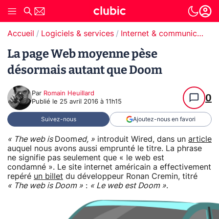
Accueil
Logiciels & services
Internet & communication
La page Web moyenne pèse
désormais autant que Doom
Par
Romain Heuillard
0
Publié le
25 avril 2016 à 11h15
Suivez-nous
Ajoutez-nous en favori
« The web is
Doom
ed, »
introduit Wired, dans un
article
auquel nous avons aussi emprunté le titre. La phrase
ne signifie pas seulement que « le web est
condamné ». Le site internet américain a effectivement
repéré
un billet
du développeur Ronan Cremin, titré
« The web is Doom »
:
« Le web est Doom »
.