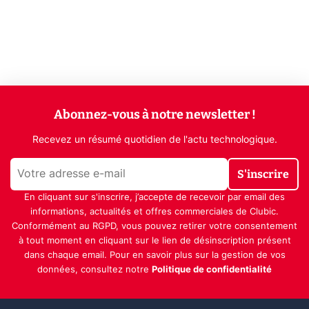
Abonnez-vous à notre newsletter !
Recevez un résumé quotidien de l'actu technologique.
S'inscrire
En cliquant sur s'inscrire, j’accepte de recevoir par email des
informations, actualités et offres commerciales de Clubic.
Conformément au RGPD, vous pouvez retirer votre consentement
à tout moment en cliquant sur le lien de désinscription présent
dans chaque email. Pour en savoir plus sur la gestion de vos
données, consultez notre
Politique de confidentialité