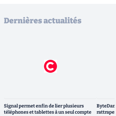
Dernières actualités
Signal permet enfin de lier plusieurs
ByteDanc
téléphones et tablettes à un seul compte
rattrape