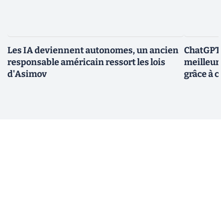
Les IA deviennent autonomes, un ancien
ChatGPT-
responsable américain ressort les lois
meilleur
d'Asimov
grâce à c