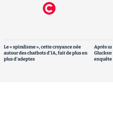
Le « spiralisme », cette croyance née
Après un
autour des chatbots d'IA, fait de plus en
Glucksma
plus d'adeptes
enquête