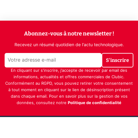
Abonnez-vous à notre newsletter !
Recevez un résumé quotidien de l'actu technologique.
S'inscrire
En cliquant sur s'inscrire, j’accepte de recevoir par email des
informations, actualités et offres commerciales de Clubic.
Conformément au RGPD, vous pouvez retirer votre consentement
à tout moment en cliquant sur le lien de désinscription présent
dans chaque email. Pour en savoir plus sur la gestion de vos
données, consultez notre
Politique de confidentialité