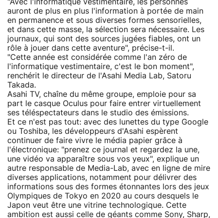
"Avec l'informatique vestimentaire, les personnes
auront de plus en plus l'information à portée de main
en permanence et sous diverses formes sensorielles,
et dans cette masse, la sélection sera nécessaire. Les
journaux, qui sont des sources jugées fiables, ont un
rôle à jouer dans cette aventure", précise-t-il.
"Cette année est considérée comme l'an zéro de
l'informatique vestimentaire, c'est le bon moment",
renchérit le directeur de l'Asahi Media Lab, Satoru
Takada.
Asahi TV, chaîne du même groupe, emploie pour sa
part le casque Oculus pour faire entrer virtuellement
ses téléspectateurs dans le studio des émissions.
Et ce n'est pas tout: avec des lunettes du type Google
ou Toshiba, les développeurs d'Asahi espèrent
continuer de faire vivre le média papier grâce à
l'électronique: "prenez ce journal et regardez la une,
une vidéo va apparaître sous vos yeux", explique un
autre responsable de Media-Lab, avec en ligne de mire
diverses applications, notamment pour délivrer des
informations sous des formes étonnantes lors des jeux
Olympiques de Tokyo en 2020 au cours desquels le
Japon veut être une vitrine technologique. Cette
ambition est aussi celle de géants comme Sony, Sharp,