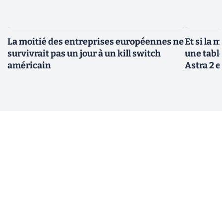
La moitié des entreprises européennes ne
Et si la 
survivrait pas un jour à un kill switch
une tabl
américain
Astra 2 e