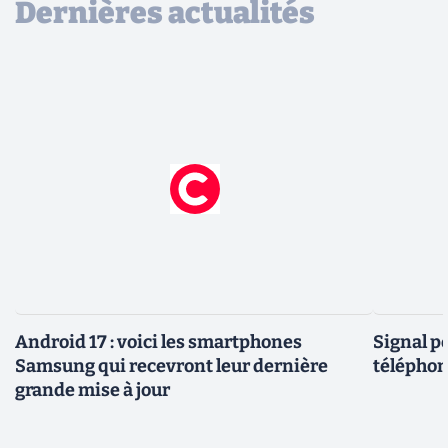
Dernières actualités
Android 17 : voici les smartphones
Signal p
Samsung qui recevront leur dernière
téléphon
grande mise à jour