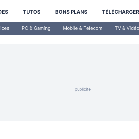
DES
TUTOS
BONS PLANS
TÉLÉCHARGE
vices
PC & Gaming
Mobile & Telecom
TV & Vidé