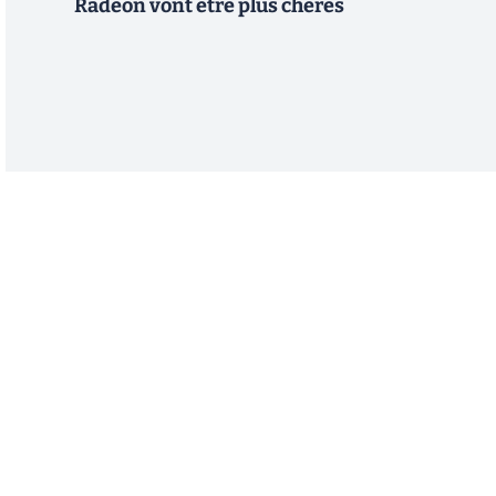
Radeon vont être plus chères
Abonnez-vous à notre n
Recevez un résumé quotidien de l'actu technol