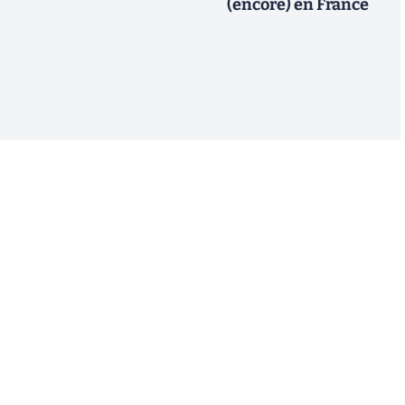
(encore) en France
S'inscrire
 de recevoir par email des informations, actualités et
nformément au RGPD, vous pouvez retirer votre
uant sur le lien de désinscription présent dans chaque
estion de vos données, consultez notre
Politique de