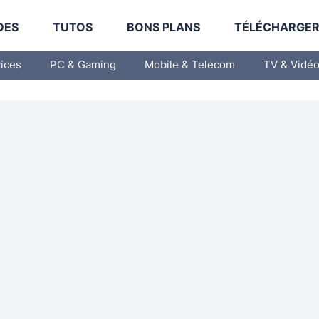
DES
TUTOS
BONS PLANS
TÉLÉCHARGE
vices
PC & Gaming
Mobile & Telecom
TV & Vidé