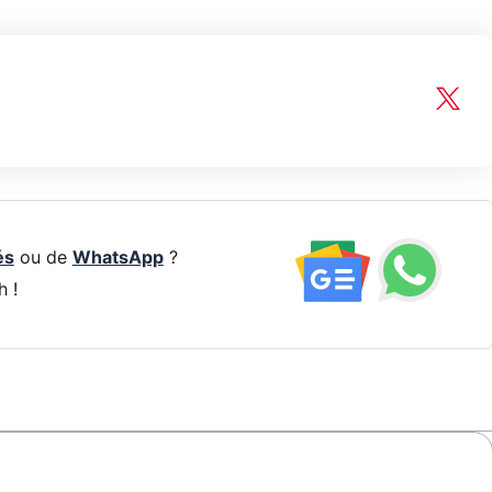
és
ou de
WhatsApp
?
h !