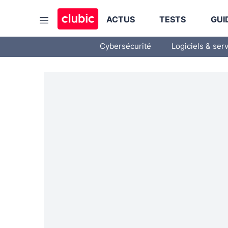
ACTUS
TESTS
GUI
Cybersécurité
Logiciels & ser