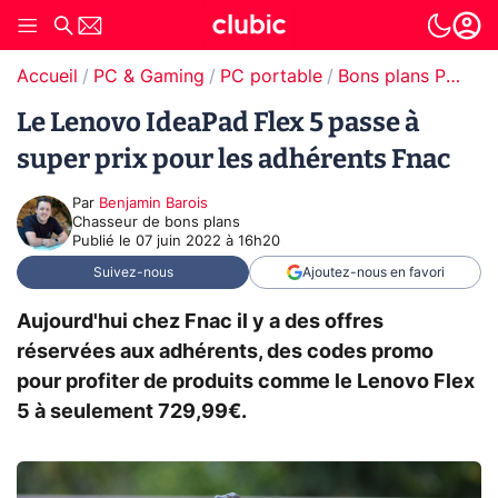
Accueil
PC & Gaming
PC portable
Bons plans PC portable
Le Lenovo IdeaPad Flex 5 passe à
super prix pour les adhérents Fnac
Par
Benjamin Barois
Chasseur de bons plans
Publié le
07 juin 2022 à 16h20
Suivez-nous
Ajoutez-nous en favori
Aujourd'hui chez Fnac il y a des offres
réservées aux adhérents, des codes promo
pour profiter de produits comme le Lenovo Flex
5 à seulement 729,99€.