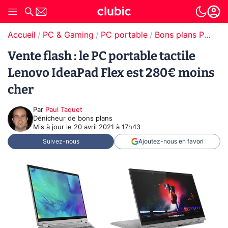
Accueil
PC & Gaming
PC portable
Bons plans PC portable
Vente flash : le PC portable tactile
Lenovo IdeaPad Flex est 280€ moins
cher
Par
Paul Taquet
Dénicheur de bons plans
Mis à jour le
20 avril 2021 à 17h43
Suivez-nous
Ajoutez-nous en favori