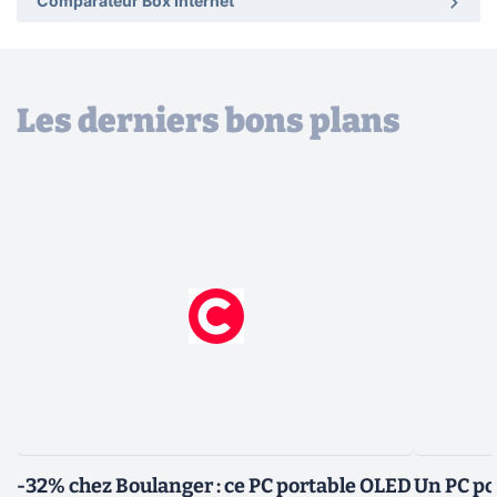
Comparateur Box Internet
Les derniers bons plans
-32% chez Boulanger : ce PC portable OLED
Un PC po