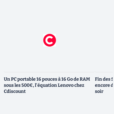
Un PC portable 16 pouces à 16 Go de RAM
Fin des S
sous les 500€, l'équation Lenovo chez
encore d
Cdiscount
soir