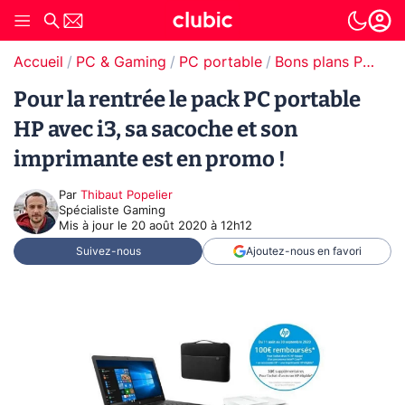
Accueil
PC & Gaming
PC portable
Bons plans PC portable
Pour la rentrée le pack PC portable
HP avec i3, sa sacoche et son
imprimante est en promo !
Par
Thibaut Popelier
Spécialiste Gaming
Mis à jour le
20 août 2020 à 12h12
Suivez-nous
Ajoutez-nous en favori