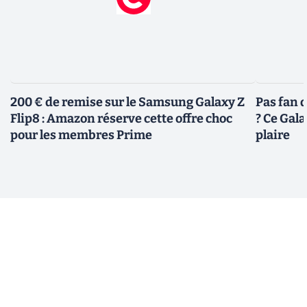
200 € de remise sur le Samsung Galaxy Z
Pas fan 
Flip8 : Amazon réserve cette offre choc
? Ce Gal
pour les membres Prime
plaire