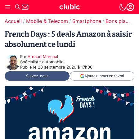
Accueil
Mobile & Telecom
Smartphone
Bons plans Smartphones
French Days : 5 deals Amazon à saisir
absolument ce lundi
Par
Arnaud Marchal
Spécialiste automobile
Publié le
28 septembre 2020 à 17h00
Suivez-nous
Ajoutez-nous en favori