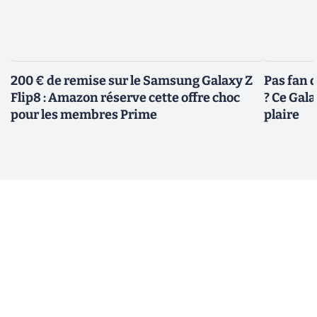
200 € de remise sur le Samsung Galaxy Z
Pas fan 
Flip8 : Amazon réserve cette offre choc
? Ce Gal
pour les membres Prime
plaire