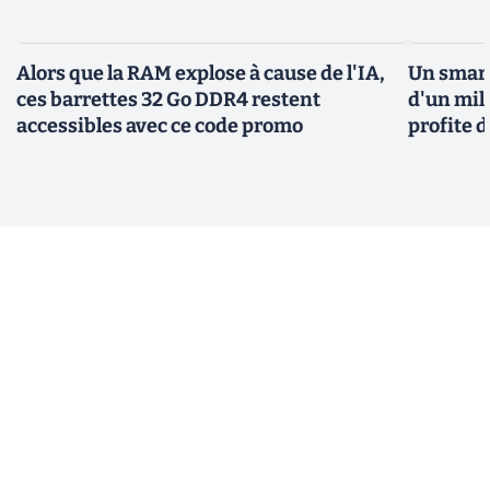
Alors que la RAM explose à cause de l'IA,
Un smar
ces barrettes 32 Go DDR4 restent
d'un mil
accessibles avec ce code promo
profite 