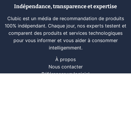
Indépendance, transparence et expertise
Clubic est un média de recommandation de produits
100% indépendant. Chaque jour, nos experts testent et
comparent des produits et services technologiques
pour vous informer et vous aider à consommer
intelligemment.
À propos
Nous contacter
Référencer un logiciel
Marques tech
Événements tech
Archives
RSS
© CLUBIC SAS 2026
Infos légales
Confidentialité
CGU
Modération
Politique cookie
Gestion des cookies