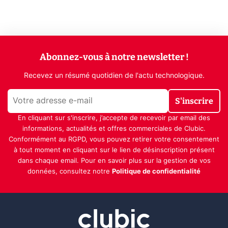
Abonnez-vous à notre newsletter !
Recevez un résumé quotidien de l'actu technologique.
S'inscrire
En cliquant sur s'inscrire, j’accepte de recevoir par email des
informations, actualités et offres commerciales de Clubic.
Conformément au RGPD, vous pouvez retirer votre consentement
à tout moment en cliquant sur le lien de désinscription présent
dans chaque email. Pour en savoir plus sur la gestion de vos
données, consultez notre
Politique de confidentialité