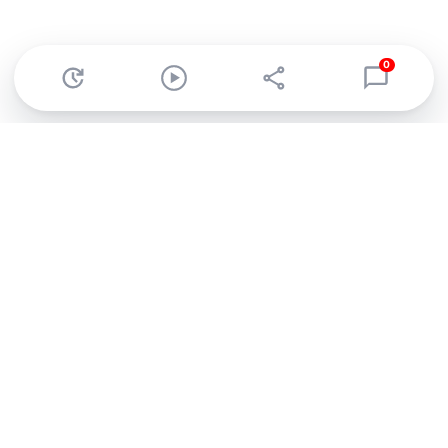
0
Abonnez-vous à notre newsletter !
Recevez un résumé quotidien de l'actu technologique.
S'inscrire
En cliquant sur s'inscrire, j’accepte de recevoir par email des
informations, actualités et offres commerciales de Clubic.
Conformément au RGPD, vous pouvez retirer votre consentement
à tout moment en cliquant sur le lien de désinscription présent
dans chaque email. Pour en savoir plus sur la gestion de vos
données, consultez notre
Politique de confidentialité