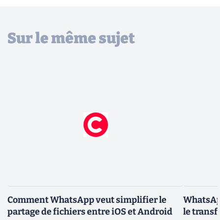
Sur le même sujet
Comment WhatsApp veut simplifier le
WhatsAp
partage de fichiers entre iOS et Android
le trans