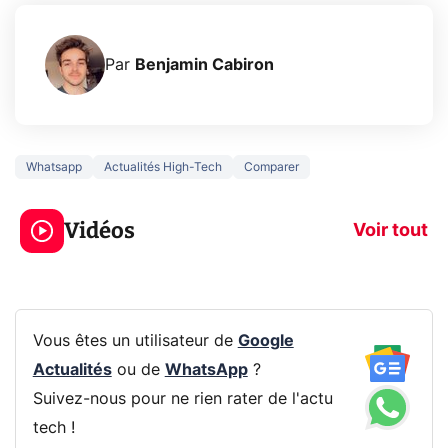
Par
Benjamin Cabiron
Whatsapp
Actualités High-Tech
Comparer
5 générations de
Ce que vous n
jeux dans la
savez sur la
Vidéos
prochaine Xbox !
navigation pri
Voir tout
Vous êtes un utilisateur de
Google
Actualités
ou de
WhatsApp
?
Suivez-nous pour ne rien rater de l'actu
tech !