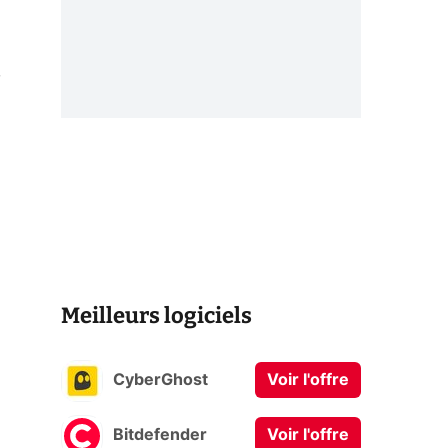
,
Meilleurs logiciels
CyberGhost
Voir l'offre
Bitdefender
Voir l'offre