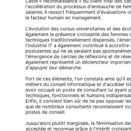
Cette « reconnaissance » du client final des cab
l'accélération du processus d'embauche de femm
salaires. Il ressort fréquemment d'évaluations
le facteur humain en management.
L'évolution des cursus universitaires et des éco
également la présence croissante des femmes dan
techniques traditionnellement dispensés, l'ém
l'industrie IT a également contribué à accroître 
postulantes qui ne se seraient pas spontanéme
l'émergence de cercles de réflexions et de rése
également représenté un déclencheur important
d'appuyer leur démarche.
Fort de ces éléments, l'on constate ainsi qu'il 
métiers du conseil informatique et d'accéder 
avoir occupé un poste de consultant lui ayant
techniques, fonctionnels et humains indispensa
Enfin, il convient bien sûr de ne pas opposer le
que de nombreux consultants reconnaissent ou
postes de conseil.
Jusqu'alors plutôt marginale, la féminisation 
acceptée et reconnue grâce à l'intérêt croissan