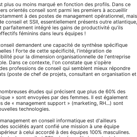
st plus ou moins marqué en fonction des profils. Dans ce
rs orientés conseil sont parmi les premiers à accueillir
notamment à des postes de management opérationnel, mais
conseil et SSII, essentiellement présents outre atlantique
 parfaitement intégré les gains de productivité qu'ils
ffectifs féminins dans leurs équipes !
 conseil demandent une capacité de synthèse spécifique
es ! Forte de cette spécificité, l'intégration de
ilité pour la dimension organisationnelle de l'entreprise
le. Dans ce contexte, l'on constate que s'opère
 des professions de conseil qui semblent mieux répondre
ts (poste de chef de projets, consultant en organisation et
e nombreuses études qui précisent que plus de 60% des
tique » sont envoyées par des femmes. Il est également
es de « management support » (marketing, RH...) sont
uvelles technologies.
management en conseil informatique est d'ailleurs
n des sociétés ayant confié une mission à une équipe
périeur à celui accordé à des équipes 100% masculines.