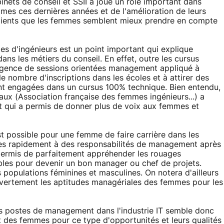
inets de conseil et SSII a joué un rôle important dans
es ces dernières années et de l'amélioration de leurs
 clients que les femmes semblent mieux prendre en compte
les d'ingénieurs est un point important qui explique
s les métiers du conseil. En effet, outre les cursus
ergence de sessions orientées management appliqué à
le nombre d'inscriptions dans les écoles et à attirer des
nt engagées dans un cursus 100% technique. Bien entendu,
aux (Association française des femmes ingénieurs...) a
 qui a permis de donner plus de voix aux femmes et
est possible pour une femme de faire carrière dans les
très rapidement à des responsabilités de management après
 permis de parfaitement appréhender les rouages
bles pour devenir un bon manager ou chef de projets.
s populations féminines et masculines. On notera d'ailleurs
vertement les aptitudes managériales des femmes pour les
des postes de management dans l'industrie IT semble donc
t des femmes pour ce type d'opportunités et leurs qualités