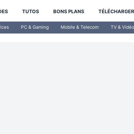
DES
TUTOS
BONS PLANS
TÉLÉCHARGE
vices
PC & Gaming
Mobile & Telecom
TV & Vidé