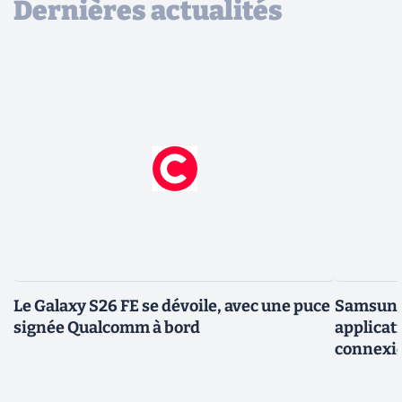
Dernières actualités
Le Galaxy S26 FE se dévoile, avec une puce
Samsung 
signée Qualcomm à bord
applicati
connexio