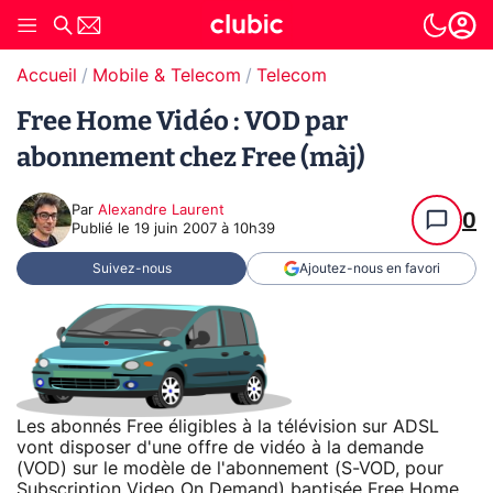
Accueil
Mobile & Telecom
Telecom
Free Home Vidéo : VOD par
abonnement chez Free (màj)
Par
Alexandre Laurent
0
Publié le
19 juin 2007 à 10h39
Suivez-nous
Ajoutez-nous en favori
Les abonnés Free éligibles à la télévision sur ADSL
vont disposer d'une offre de vidéo à la demande
(VOD) sur le modèle de l'abonnement (S-VOD, pour
Subscription Video On Demand) baptisée Free Home