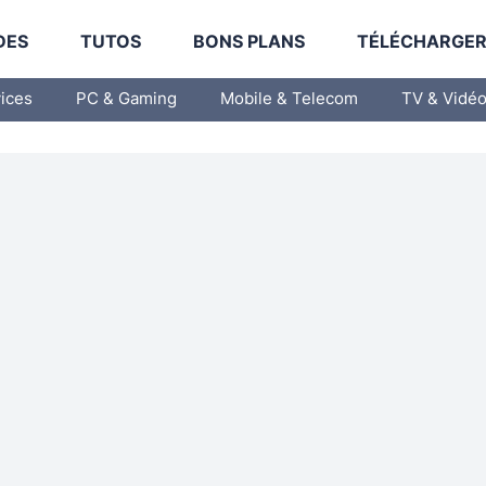
DES
TUTOS
BONS PLANS
TÉLÉCHARGE
vices
PC & Gaming
Mobile & Telecom
TV & Vidé