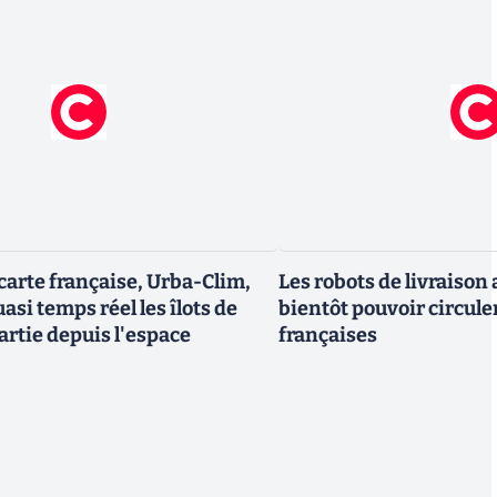
 carte française, Urba-Clim,
Les robots de livraiso
uasi temps réel les îlots de
bientôt pouvoir circuler
artie depuis l'espace
françaises