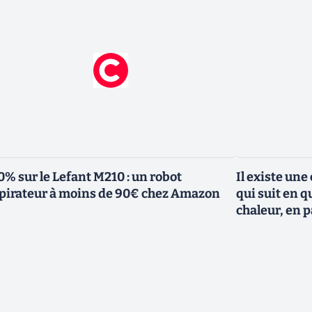
0% sur le Lefant M210 : un robot
Il existe une
pirateur à moins de 90€ chez Amazon
qui suit en q
chaleur, en p