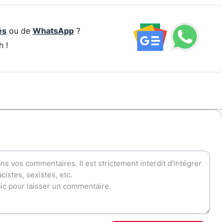
és
ou de
WhatsApp
?
h !