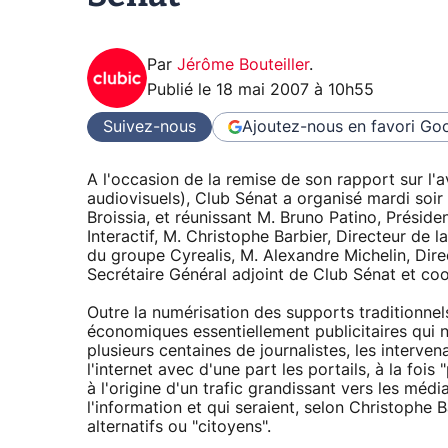
Par
Jérôme Bouteiller
.
Publié le
18 mai 2007 à 10h55
Suivez-nous
Ajoutez-nous en favori
Goo
A l'occasion de la remise de son rapport sur l'a
audiovisuels), Club Sénat a organisé mardi soir
Broissia, et réunissant M. Bruno Patino, Présid
Interactif, M. Christophe Barbier, Directeur de 
du groupe Cyrealis, M. Alexandre Michelin, Dir
Secrétaire Général adjoint de Club Sénat et co
Outre la numérisation des supports traditionnels 
économiques essentiellement publicitaires qui 
plusieurs centaines de journalistes, les interv
l'internet avec d'une part les portails, à la foi
à l'origine d'un trafic grandissant vers les média
l'information et qui seraient, selon Christophe B
alternatifs ou "citoyens".