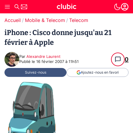
Accueil
Mobile & Telecom
Telecom
iPhone : Cisco donne jusqu'au 21
février à Apple
Par
Alexandre Laurent
0
Publié le
16 février 2007 à 11h51
Suivez-nous
Ajoutez-nous en favori