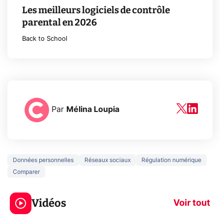
Les meilleurs logiciels de contrôle
parental en 2026
Back to School
Par
Mélina Loupia
Données personnelles
Réseaux sociaux
Régulation numérique
Comparer
3 écrans en 1 pour
5 générations
319€ ? Voici L'AOC
jeux dans la
Vidéos
CQ32G4ZA !
prochaine Xbo
Voir tout