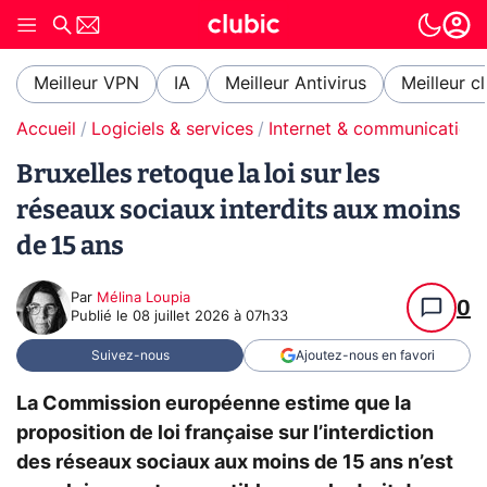
Meilleur VPN
IA
Meilleur Antivirus
Meilleur c
Accueil
Logiciels & services
Internet & communication
Bruxelles retoque la loi sur les
réseaux sociaux interdits aux moins
de 15 ans
Par
Mélina Loupia
0
Publié le
08 juillet 2026 à 07h33
Suivez-nous
Ajoutez-nous en favori
La Commission européenne estime que la
proposition de loi française sur l’interdiction
des réseaux sociaux aux moins de 15 ans n’est