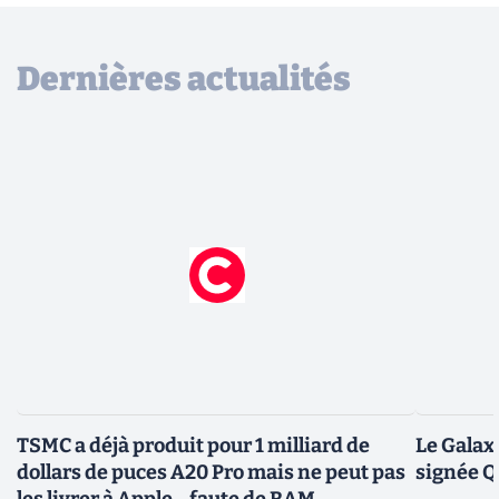
Dernières actualités
TSMC a déjà produit pour 1 milliard de
Le Galax
dollars de puces A20 Pro mais ne peut pas
signée 
les livrer à Apple... faute de RAM