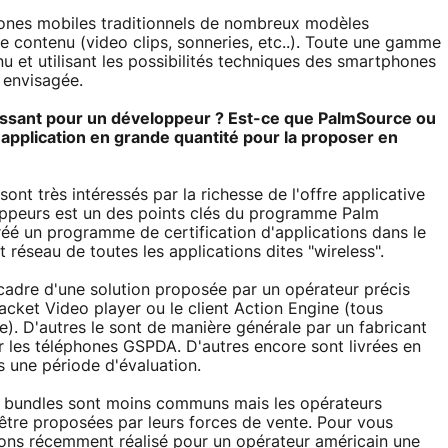
hones mobiles traditionnels de nombreux modèles
le contenu (video clips, sonneries, etc..). Toute une gamme
u et utilisant les possibilités techniques des smartphones
 envisagée.
éressant pour un développeur ? Est-ce que PalmSource ou
application en grande quantité pour la proposer en
sont très intéressés par la richesse de l'offre applicative
oppeurs est un des points clés du programme Palm
éé un programme de certification d'applications dans le
seau de toutes les applications dites "wireless".
 cadre d'une solution proposée par un opérateur précis
cket Video player ou le client Action Engine (tous
. D'autres le sont de manière générale par un fabricant
ur les téléphones GSPDA. D'autres encore sont livrées en
s une période d'évaluation.
es bundles sont moins communs mais les opérateurs
être proposées par leurs forces de vente. Pour vous
ons récemment réalisé pour un opérateur américain une