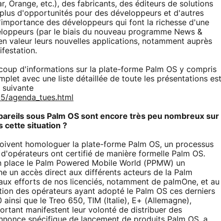
, Orange, etc.), des fabricants, des éditeurs de solutions
r plus d'opportunités pour des développeurs et d'autres
mportance des développeurs qui font la richesse d'une
loppeurs (par le biais du nouveau programme News &
 en valeur leurs nouvelles applications, notamment auprès
festation.
oup d'informations sur la plate-forme Palm OS y compris
plet avec une liste détaillée de toute les présentations es
e suivante
5/agenda_tues.html
appareils sous Palm OS sont encore très peu nombreux sur
cette situation ?
oivent homologuer la plate-forme Palm OS, un processus
d'opérateurs ont certifié de manière formelle Palm OS.
en place le Palm Powered Mobile World (PPMW) un
e un accès direct aux différents acteurs de la Palm
 aux efforts de nos licenciés, notamment de palmOne, et au
on des opérateurs ayant adopté le Palm OS ces derniers
 ainsi que le Treo 650, TIM (Italie), E+ (Allemagne),
rtant manifestent leur volonté de distribuer des
annonce spécifique de lancement de produits Palm OS, a