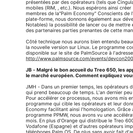
présentées par des opérateurs (tels que Cingular
mobiles (RIM, , etc.). Nous espérons ainsi crée
membres de la"Palm Economy" Conscients de l'i
plate-forme, nous donnons également aux déve
Notables) la possibilité de lancer ou de mettre
des partenaires parties prenantes de cette mani
Côté technique nous aurons bien entendu beauc
la nouvelle version sur Linux. Le programme com
disponible sur le site de PalmSource à l'adress
http://www.palmsource.com/events/devcon200
JB - Malgré le bon accueil du Treo 650, les 
le marché européen. Comment expliquez vous 
JMH - Dans un premier temps, les opérateurs d
qui prend beaucoup de temps. L'an dernier peu 
Pour accélérer ce processus, nous avons mis 
programme qui cible les opérateurs et leur donn
Economy facilitant ainsi l'homologation. Grâce
programme PPMW, nous avons vu une accélérati
mois. En plus d'Orange qui distribue le Treo 600
Vodafone (Espagne) et d'autres opérateurs impo
téléphones Palm OS. De plus sans avoir fait d'