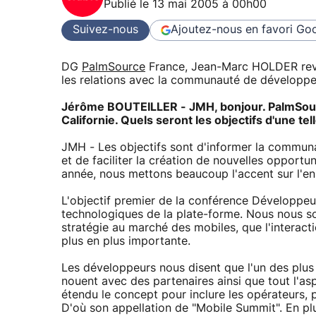
Publié le
13 mai 2005 à 00h00
Suivez-nous
Ajoutez-nous en favori
Goo
DG
PalmSource
France, Jean-Marc HOLDER revi
les relations avec la communauté de développ
Jérôme BOUTEILLER - JMH, bonjour. PalmSour
Californie. Quels seront les objectifs d'une tel
JMH - Les objectifs sont d'informer la communa
et de faciliter la création de nouvelles opportu
année, nous mettons beaucoup l'accent sur l'e
L'objectif premier de la conférence Développeu
technologiques de la plate-forme. Nous nous s
stratégie au marché des mobiles, que l'interacti
plus en plus importante.
Les développeurs nous disent que l'un des plus
nouent avec des partenaires ainsi que tout l'as
étendu le concept pour inclure les opérateurs, p
D'où son appellation de "Mobile Summit". En pl