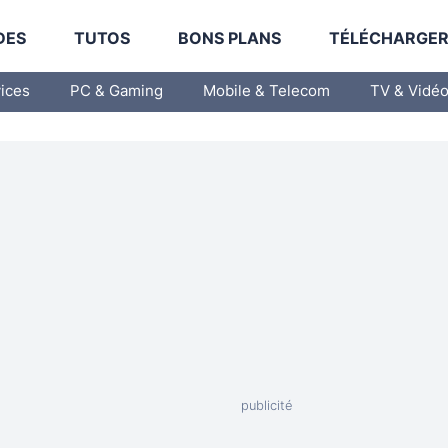
DES
TUTOS
BONS PLANS
TÉLÉCHARGE
vices
PC & Gaming
Mobile & Telecom
TV & Vidé