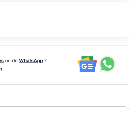
és
ou de
WhatsApp
?
h !