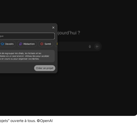
rojets" ouverte à tous. ©OpenAI