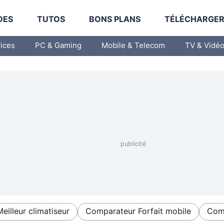
DES
TUTOS
BONS PLANS
TÉLÉCHARGE
vices
PC & Gaming
Mobile & Telecom
TV & Vidé
Meilleur climatiseur
Comparateur Forfait mobile
Comp