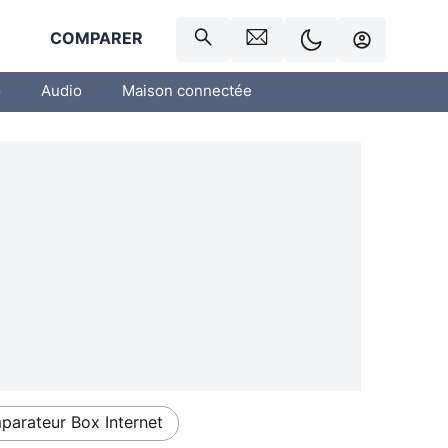
R
COMPARER
o
Audio
Maison connectée
arateur Box Internet