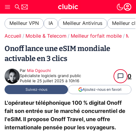
Meilleur VPN
IA
Meilleur Antivirus
Meilleur c
Accueil
Mobile & Telecom
Meilleur forfait mobile
Meilleur forfait eSIM
Onoff lance une eSIM mondiale
activable en 3 clics
Par
Mia Ogouchi
0
Spécialiste logiciels grand public
Publié le
25 juillet 2025 à 10h16
Suivez-nous
Ajoutez-nous en favori
L'opérateur téléphonique 100 % digital Onoff
fait son entrée sur le marché concurrentiel de
l'eSIM. Il propose Onoff Travel, une offre
internationale pensée pour les voyageurs.