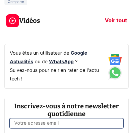
Comparer
3 écrans en 1 pour
5 générations
319€ ? Voici L'AOC
jeux dans la
Vidéos
CQ32G4ZA !
prochaine Xbo
Voir tout
Vous êtes un utilisateur de
Google
Actualités
ou de
WhatsApp
?
Suivez-nous pour ne rien rater de l'actu
tech !
Inscrivez-vous à notre newsletter
quotidienne