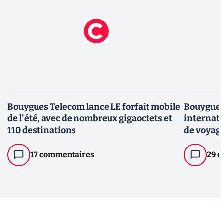
Bouygues Telecom lance LE forfait mobile
Bouygues
de l'été, avec de nombreux gigaoctets et
internat
110 destinations
de voyag
17 commentaires
29 