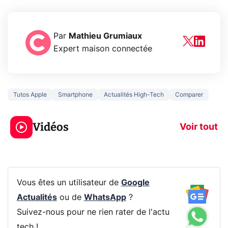
Par
Mathieu Grumiaux
Expert maison connectée
Tutos Apple
Smartphone
Actualités High-Tech
Comparer
3 écrans en 1 pour
5 générations
319€ ? Voici L'AOC
jeux dans la
Vidéos
CQ32G4ZA !
prochaine Xbo
Voir tout
Vous êtes un utilisateur de
Google
Actualités
ou de
WhatsApp
?
Suivez-nous pour ne rien rater de l'actu
tech !