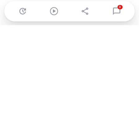
0
Abonnez-vous à notre newsletter !
Recevez un résumé quotidien de l'actu technologique.
S'inscrire
En cliquant sur s'inscrire, j’accepte de recevoir par email des
informations, actualités et offres commerciales de Clubic.
Conformément au RGPD, vous pouvez retirer votre consentement
à tout moment en cliquant sur le lien de désinscription présent
dans chaque email. Pour en savoir plus sur la gestion de vos
données, consultez notre
Politique de confidentialité