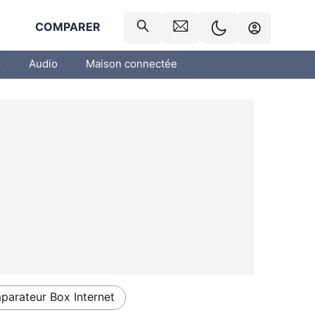
R
COMPARER
o
Audio
Maison connectée
arateur Box Internet