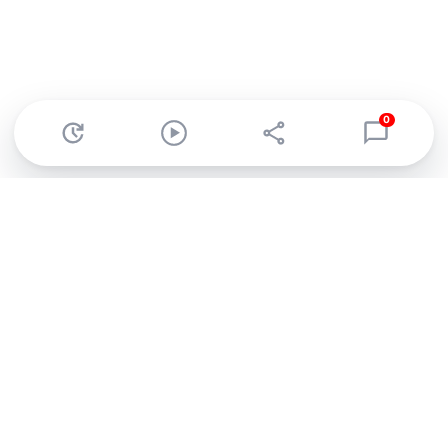
0
Abonnez-vous à notre newsletter !
Recevez un résumé quotidien de l'actu technologique.
S'inscrire
En cliquant sur s'inscrire, j’accepte de recevoir par email des
informations, actualités et offres commerciales de Clubic.
Conformément au RGPD, vous pouvez retirer votre consentement