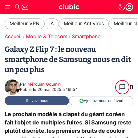
Meilleur VPN
IA
Meilleur Antivirus
Meilleur c
Accueil
Mobile & Telecom
Smartphone
Galaxy Z Flip 7 : le nouveau
smartphone de Samsung nous en dit
un peu plus
Par
Mérouan Goumiri
0
Publié le
20 mai 2025 à 16h54
Suivez-nous
Ajoutez-nous en favori
Le prochain modèle à clapet du géant coréen
fait l’objet de multiples fuites. Si Samsung reste
plutôt discrète, les premiers bruits de couloir