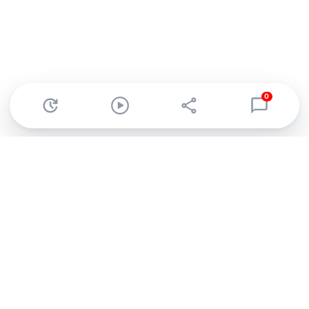
0
Abonnez-vous à notre newsletter !
Recevez un résumé quotidien de l'actu technologique.
S'inscrire
En cliquant sur s'inscrire, j’accepte de recevoir par email des
informations, actualités et offres commerciales de Clubic.
Conformément au RGPD, vous pouvez retirer votre consentement