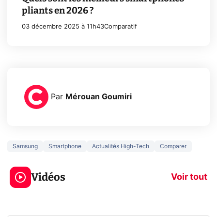
pliants en 2026 ?
03 décembre 2025 à 11h43
Comparatif
Par
Mérouan Goumiri
Samsung
Smartphone
Actualités High-Tech
Comparer
3 écrans en 1 pour
5 générations
319€ ? Voici L'AOC
jeux dans la
Vidéos
CQ32G4ZA !
prochaine Xbo
Voir tout