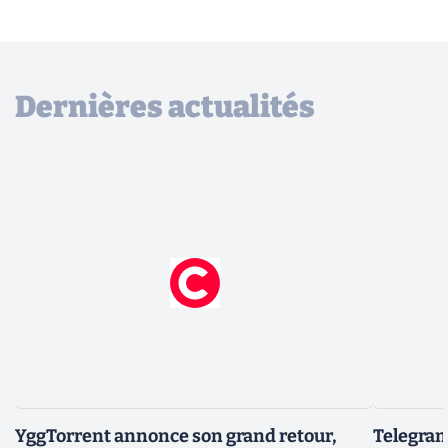
Dernières actualités
YggTorrent annonce son grand retour,
Telegram