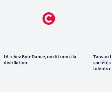
IA : chez ByteDance, on dit non à la
Taiwan l
distillation
sociétés
talents d