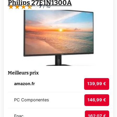
Philips 27E1N1300A
7
/
10
Meilleurs prix
amazon.fr
139,99 €
PC Componentes
146,99 €
Fnac
162,07 €