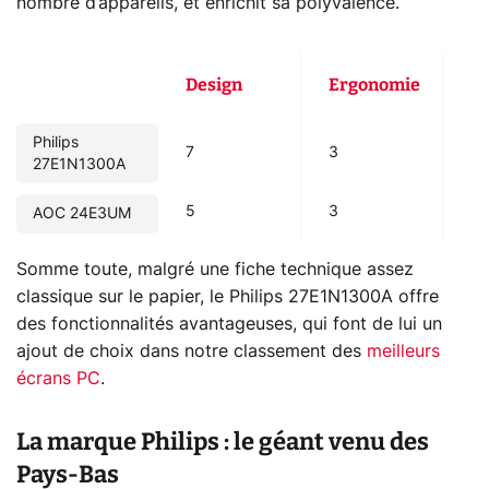
nombre d’appareils, et enrichit sa polyvalence.
Qu
Design
Ergonomie
d
Philips
7
3
6
27E1N1300A
5
3
6
AOC 24E3UM
Somme toute, malgré une fiche technique assez
classique sur le papier, le Philips 27E1N1300A offre
des fonctionnalités avantageuses, qui font de lui un
ajout de choix dans notre classement des
meilleurs
écrans PC
.
La marque Philips : le géant venu des
Pays-Bas