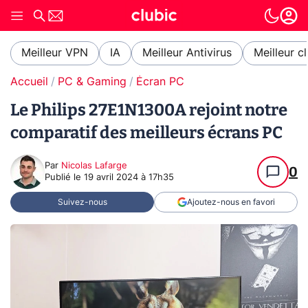
Meilleur VPN
IA
Meilleur Antivirus
Meilleur c
Accueil
PC & Gaming
Écran PC
Le Philips 27E1N1300A rejoint notre
comparatif des meilleurs écrans PC
Par
Nicolas Lafarge
0
Publié le
19 avril 2024 à 17h35
Suivez-nous
Ajoutez-nous en favori