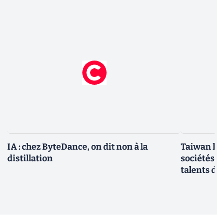
IA : chez ByteDance, on dit non à la
Taiwan l
distillation
sociétés
talents d