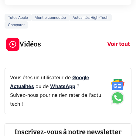
Tutos Apple
Montre connectée
Actualités High-Tech
Comparer
3 écrans en 1 pour
5 générations
319€ ? Voici L'AOC
jeux dans la
Vidéos
CQ32G4ZA !
prochaine Xbo
Voir tout
Vous êtes un utilisateur de
Google
Actualités
ou de
WhatsApp
?
Suivez-nous pour ne rien rater de l'actu
tech !
Inscrivez-vous à notre newsletter