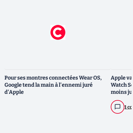
Pour ses montres connectées Wear OS,
Apple va
Google tend la main à l'ennemi juré
Watch Ser
d'Apple
moins ju
1 c