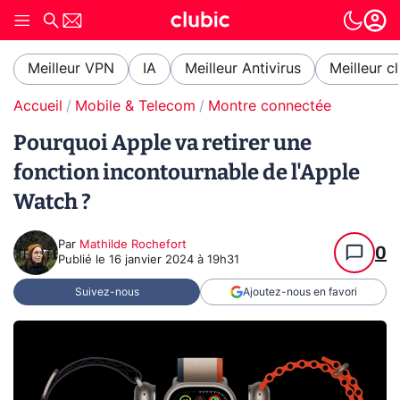
Meilleur VPN
IA
Meilleur Antivirus
Meilleur c
Accueil
Mobile & Telecom
Montre connectée
Pourquoi Apple va retirer une
fonction incontournable de l'Apple
Watch ?
Par
Mathilde Rochefort
0
Publié le
16 janvier 2024 à 19h31
Suivez-nous
Ajoutez-nous en favori