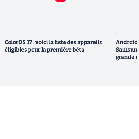
ColorOS 17 : voici la liste des appareils
Android 
éligibles pour la première bêta
Samsung 
grande m